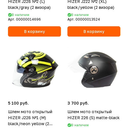
HIZER J228 №2 (L)
HIZER J222 №2 (XL)
black/gray (2 визора)
black/yellow (2 визора)
В наличии
В наличии
Арт.
00000014696
Арт.
00000013524
В корзину
В корзину
5 100 руб.
3 700 руб.
Шлем мото открытый
Шлем мото открытый
HIZER J228 №1 (M)
HIZER 226 (S) matte-black
black/neon yellow (2
В наличии