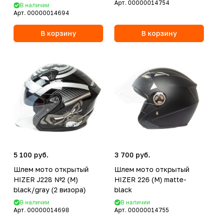
визора)
Арт.
00000014754
В наличии
Арт.
00000014694
В корзину
В корзину
5 100 руб.
3 700 руб.
Шлем мото открытый
Шлем мото открытый
HIZER J228 №2 (M)
HIZER 226 (M) matte-
black/gray (2 визора)
black
В наличии
В наличии
Арт.
00000014698
Арт.
00000014755