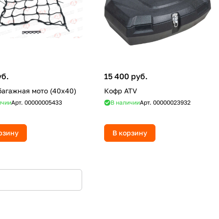
уб.
15 400 руб.
багажная мото (40х40)
Кофр ATV
ичии
Арт.
00000005433
В наличии
Арт.
00000023932
рзину
В корзину