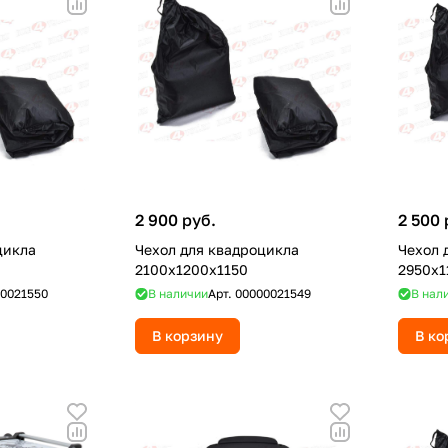
2 900 руб.
2 500 
цикла
Чехол для квадроцикла
Чехол 
2100x1200x1150
2950x1
0021550
В наличии
Арт.
00000021549
В нал
В корзину
В ко