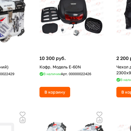
10 300 руб.
2 200 
ний)
Кофр. Модель E-60N
Чехол 
2300x9
0022429
В наличии
Арт.
00000022426
В нал
В корзину
В ко