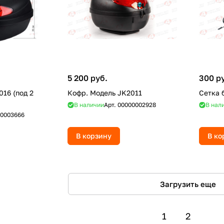
5 200 руб.
300 р
16 (под 2
Кофр. Модель JK2011
Сетка 
В наличии
Арт.
00000002928
В нал
0003666
В корзину
В ко
Загрузить еще
1
2