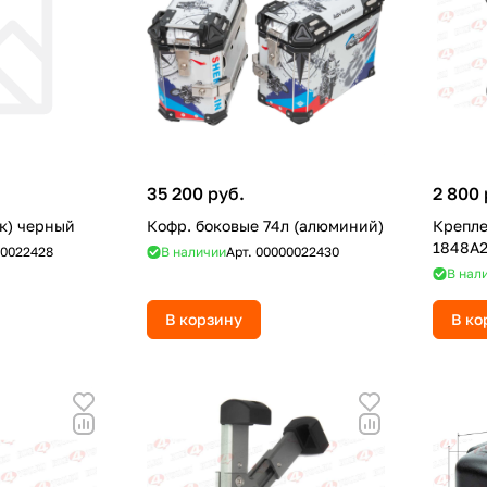
35 200 руб.
2 800 
ик) черный
Кофр. боковые 74л (алюминий)
Крепле
1848A
0022428
В наличии
Арт.
00000022430
В нал
В корзину
В ко